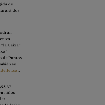
gida de
durará dos
 podrán
ientes
 ”la Caixa”
aixa”
io de Puntos
ambién se
dellet.cat
.
35.637
on niños
der
o la leche.