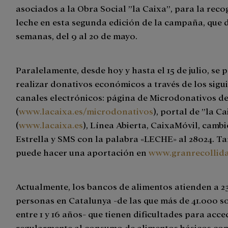
asociados a la Obra Social ”la Caixa”, para la reco
leche en esta segunda edición de la campaña, que 
semanas, del 9 al 20 de mayo.
Paralelamente, desde hoy y hasta el 15 de julio, se
realizar donativos económicos a través de los sigu
canales electrónicos: página de Microdonativos de
(
www.lacaixa.es/microdonativos
), portal de ”la C
(
www.lacaixa.es
), Línea Abierta, CaixaMóvil, camb
Estrella y SMS con la palabra «LECHE» al 28024. T
puede hacer una aportación en
www.granrecollida
Actualmente, los bancos de alimentos atienden a 2
personas en Catalunya -de las que más de 41.000 s
entre 1 y 16 años- que tienen dificultades para acce
regularmente al consumo de alimentos básicos com