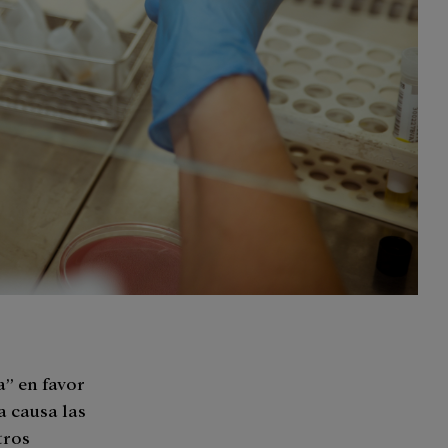
a” en favor
a causa las
tros