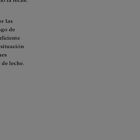
or las
sgo de
ficiente
 situación
nes
 de leche.