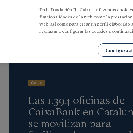
En la Fundación ”la Caixa” utilizamos cookies
Menu
funcionalidades de la web como la prestación
web, así como para crear un perfil elaborado a
rechazar o configurar las cookies a continuaci
Portada
Actualidad
Investigación y becas
Configuraci
Salud
Las 1.394 oficinas de
CaixaBank en Catalu
se movilizan para