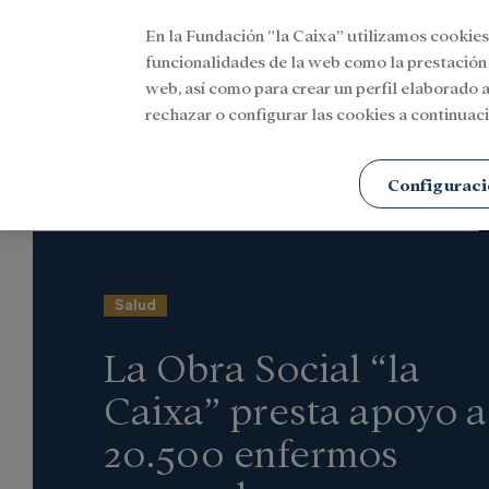
En la Fundación ”la Caixa” utilizamos cookies
Menu
funcionalidades de la web como la prestación
web, así como para crear un perfil elaborado a
rechazar o configurar las cookies a continuaci
Portada
Actualidad
Investigación y becas
Configuraci
Salud
La Obra Social “la
Caixa” presta apoyo a
20.500 enfermos