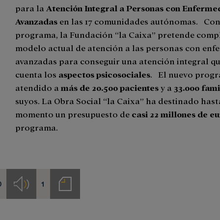
para la
Atención Integral a Personas con Enferm
Avanzadas
en las 17 comunidades autónomas. Con
programa, la Fundación “la Caixa” pretende comp
modelo actual de atención a las personas con en
avanzadas para conseguir una atención integral q
cuenta los
aspectos psicosociales
. El nuevo progr
atendido a
más de 20.500 pacientes
y a
33.000 fami
suyos. La Obra Social “la Caixa” ha destinado hast
momento un presupuesto de
casi 22 millones de e
programa.
0
1
s
Audios
Notas
de
prensa