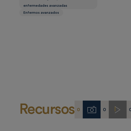
enfermedades avanzadas
Enfermos avanzados
Recursos
0
0
Imágenes
Video