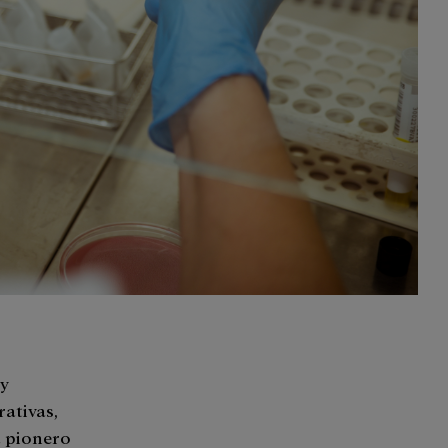
 y
ativas,
 pionero