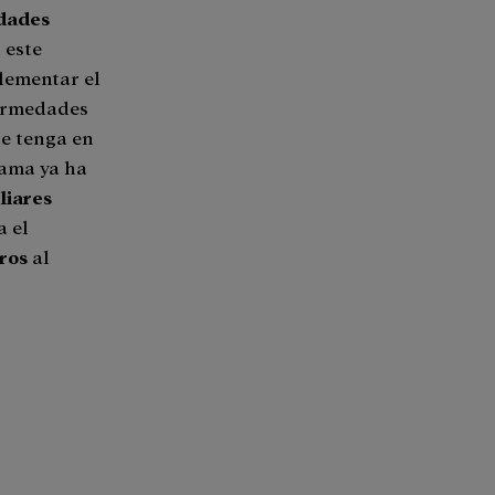
edades
 este
lementar el
fermedades
ue tenga en
ama ya ha
liares
a el
uros
al