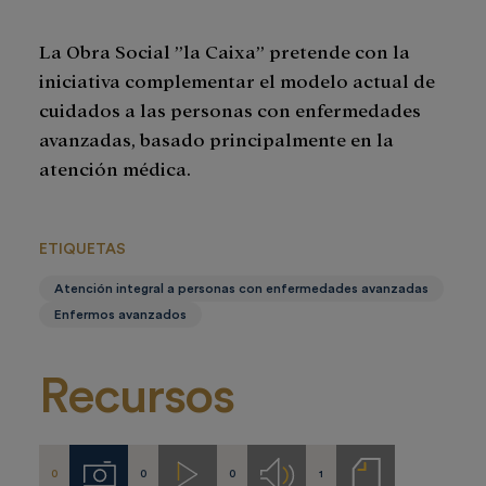
La Obra Social ”la Caixa” pretende con la
iniciativa complementar el modelo actual de
cuidados a las personas con enfermedades
avanzadas, basado principalmente en la
atención médica.
ETIQUETAS
Atención integral a personas con enfermedades avanzadas
Enfermos avanzados
Recursos
0
0
0
1
Imágenes
Videos
Audios
Notas