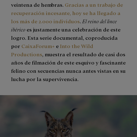
veintena de hembras.
Gracias a un trabajo de
recuperación incesante, hoy se ha llegado a
los más de 2.000 individuos
.
El reino del lince
ibérico
es justamente una celebración de este
logro. Esta serie documental, coproducida
por
CaixaForum+
e
Into the Wild
Productions
, muestra el resultado de casi dos
años de filmación de este esquivo y fascinante
felino con secuencias nunca antes vistas en su
lucha por la supervivencia.