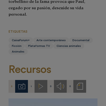
torbellino de la fama provoca que Paul,
cegado por su pasión, descuide su vida
personal.
ETIQUETAS
CaixaForum+
Arte contemporáneo
Documental
Ficción
Plataformas TV
Ciencias animales
Animales
Recursos
5
1
0
0
Imágenes
Videos
Audios
Notas
de
prensa