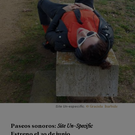
© Graciela Iturbide
Site Un-especific.
Paseos sonoros:
Site Un-Specific
Estreno el 20 de junio