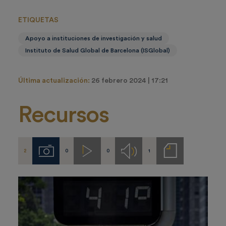
ETIQUETAS
Apoyo a instituciones de investigación y salud
Instituto de Salud Global de Barcelona (ISGlobal)
Última actualización:
26 febrero 2024 | 17:21
Recursos
2
0
0
1
Imágenes
Videos
Audios
Notas
de
prensa