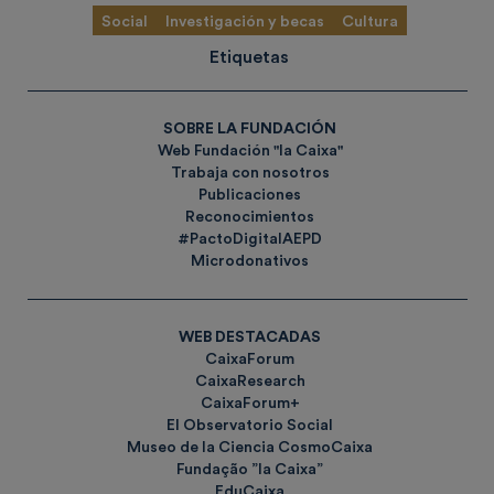
Social
Investigación y becas
Cultura
Etiquetas
SOBRE LA FUNDACIÓN
Web Fundación "la Caixa"
Trabaja con nosotros
Publicaciones
Reconocimientos
#PactoDigitalAEPD
Microdonativos
WEB DESTACADAS
CaixaForum
CaixaResearch
CaixaForum+
El Observatorio Social
Museo de la Ciencia CosmoCaixa
Fundação ”la Caixa”
EduCaixa