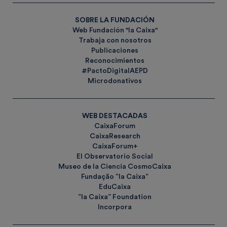
SOBRE LA FUNDACIÓN
Web Fundación "la Caixa"
Trabaja con nosotros
Publicaciones
Reconocimientos
#PactoDigitalAEPD
Microdonativos
WEB DESTACADAS
CaixaForum
CaixaResearch
CaixaForum+
El Observatorio Social
Museo de la Ciencia CosmoCaixa
Fundação ”la Caixa”
EduCaixa
”la Caixa” Foundation
Incorpora