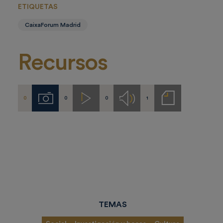
ETIQUETAS
CaixaForum Madrid
Recursos
0
0
0
1
Imágenes
Videos
Audios
Notas
de
prensa
TEMAS