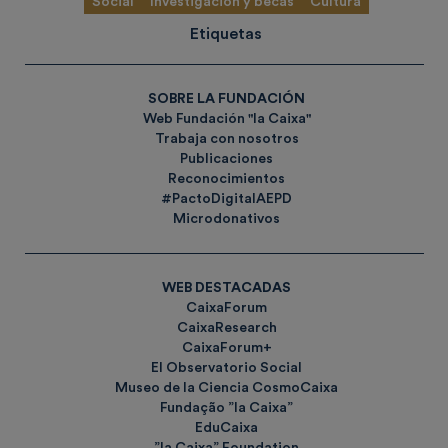
Social
Investigación y becas
Cultura
Etiquetas
SOBRE LA FUNDACIÓN
Web Fundación "la Caixa"
Trabaja con nosotros
Publicaciones
Reconocimientos
#PactoDigitalAEPD
Microdonativos
WEB DESTACADAS
CaixaForum
CaixaResearch
CaixaForum+
El Observatorio Social
Museo de la Ciencia CosmoCaixa
Fundação ”la Caixa”
EduCaixa