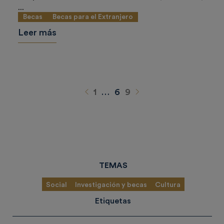
...
Becas
Becas para el Extranjero
Leer más
Anterior
Siguiente
1
…
6
9
TEMAS
Social
Investigación y becas
Cultura
Etiquetas