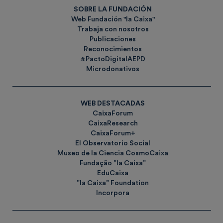
SOBRE LA FUNDACIÓN
Web Fundación "la Caixa"
Trabaja con nosotros
Publicaciones
Reconocimientos
#PactoDigitalAEPD
Microdonativos
WEB DESTACADAS
CaixaForum
CaixaResearch
CaixaForum+
El Observatorio Social
Museo de la Ciencia CosmoCaixa
Fundação ”la Caixa”
EduCaixa
”la Caixa” Foundation
Incorpora