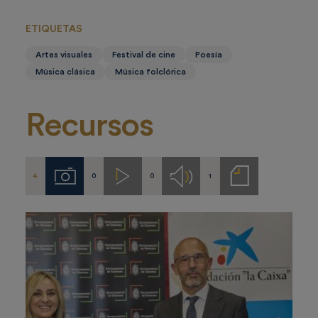
ETIQUETAS
Artes visuales
Festival de cine
Poesía
Música clásica
Música folclórica
Recursos
4
0
0
1
Imágenes
Videos
Audios
Notas
de
prensa