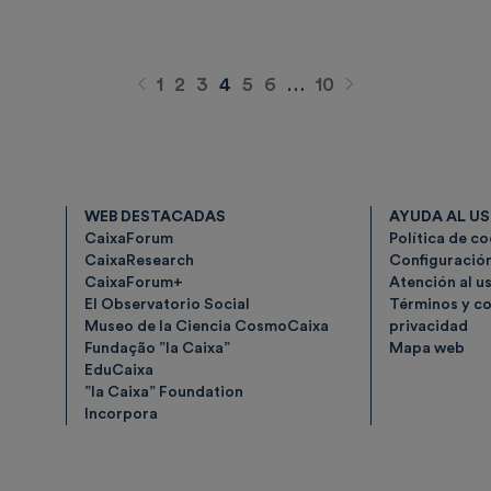
Anterior
Siguiente
1
2
3
4
5
6
…
10
WEB DESTACADAS
AYUDA AL U
CaixaForum
Política de c
CaixaResearch
Configuració
CaixaForum+
Atención al u
El Observatorio Social
Términos y co
Museo de la Ciencia CosmoCaixa
privacidad
Fundação ”la Caixa”
Mapa web
EduCaixa
”la Caixa” Foundation
Incorpora