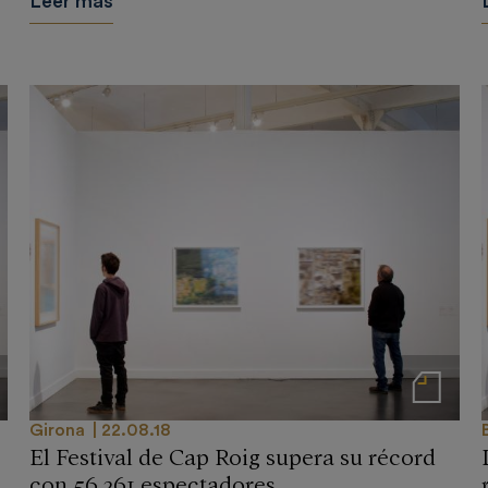
Leer más
 prensa
Notas de prensa
Girona
22.08.18
El Festival de Cap Roig supera su récord
con 56.261 espectadores