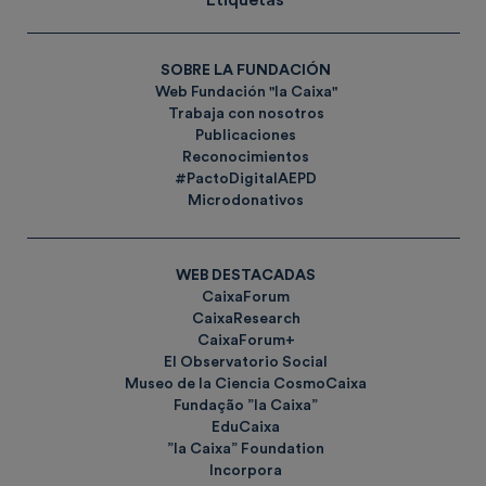
Etiquetas
SOBRE LA FUNDACIÓN
Web Fundación "la Caixa"
Trabaja con nosotros
Publicaciones
Reconocimientos
#PactoDigitalAEPD
Microdonativos
WEB DESTACADAS
CaixaForum
CaixaResearch
CaixaForum+
El Observatorio Social
Museo de la Ciencia CosmoCaixa
Fundação ”la Caixa”
EduCaixa
”la Caixa” Foundation
Incorpora