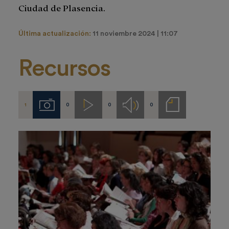
Ciudad de Plasencia.
Última actualización:
11 noviembre 2024 | 11:07
Recursos
1
0
0
0
Imágenes
Videos
Audios
Notas
de
prensa