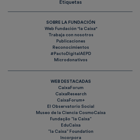
Etiquetas
SOBRE LA FUNDACIÓN
Web Fundación "la Caixa"
Trabaja con nosotros
Publicaciones
Reconocimientos
#PactoDigitalAEPD
Microdonativos
WEB DESTACADAS
CaixaForum
CaixaResearch
CaixaForum+
El Observatorio Social
Museo de la Ciencia CosmoCaixa
Fundação ”la Caixa”
EduCaixa
”la Caixa” Foundation
Incorpora