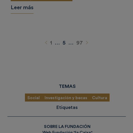
Leer más
Anterior
Siguiente
1
…
5
…
97
TEMAS
Social
Investigación y becas
Cultura
Etiquetas
SOBRE LA FUNDACIÓN
Web Fundación "la Caixa"