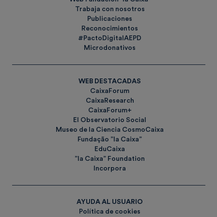
Trabaja con nosotros
Publicaciones
Reconocimientos
#PactoDigitalAEPD
Microdonativos
WEB DESTACADAS
CaixaForum
CaixaResearch
CaixaForum+
El Observatorio Social
Museo de la Ciencia CosmoCaixa
Fundação ”la Caixa”
EduCaixa
”la Caixa” Foundation
Incorpora
AYUDA AL USUARIO
Política de cookies