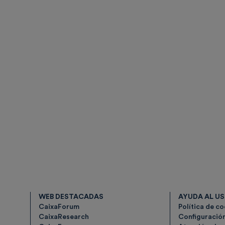
WEB DESTACADAS
AYUDA AL U
CaixaForum
Política de c
CaixaResearch
Configuració