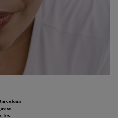
Barcelona
ue se
ue los