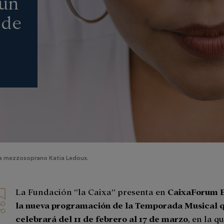
 un
 de
a mezzosoprano Katia Ledoux.
La Fundación ”la Caixa” presenta en
CaixaForum 
la nueva programación de la Temporada Musical q
celebrará del 11 de febrero al 17 de marzo
, en la q