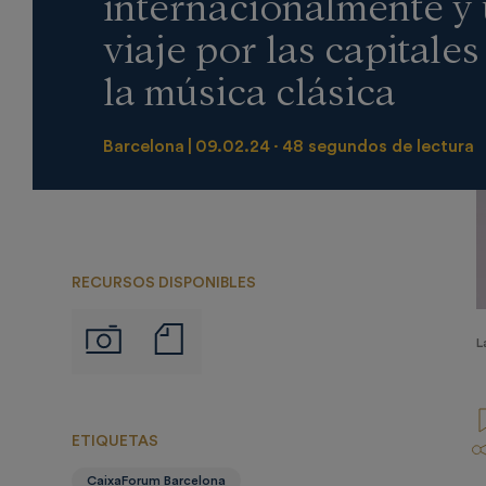
internacionalmente y
viaje por las capitales
la música clásica
Barcelona
09.02.24
48 segundos de lectura
RECURSOS DISPONIBLES
Notas
Imágenes
L
de
prensa
ETIQUETAS
CaixaForum Barcelona