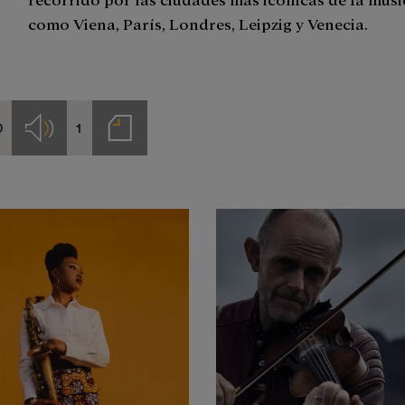
como Viena, París, Londres, Leipzig y Venecia.
0
1
s
Audios
Notas
de
prensa