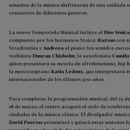
amantes de la música disfrutarán de una cuidada s
conciertos de diferentes géneros.
La nueva Temporada Musical incluye al
Dúo Stoica
compuesto por los hermanos Stoica:
Razvan
con su
Stradivarius y
Andreea
al piano; los sonidos escoc
violinista
Duncan Chisholm
; la saxofonista
Camila
quien presentará su mezcla de afrofuturismo, hip ho
la mezzosoprano
Katia Ledoux
, que interpretará é
internacionales de los últimos 500 años.
Para completar la programación musical, del 19 de
18 de marzo, el centro acogerá el ciclo de conferen
ciudades de la música clásica. El divulgador musica
David Puertas
presentará y guiará estas sesiones 
recorrido por las ciudades más icónicas de la músic