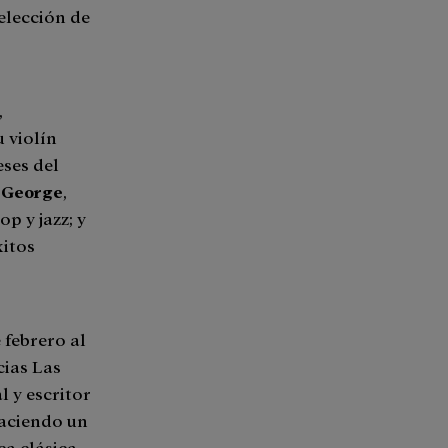
elección de
,
 violín
eses del
 George
,
p y jazz; y
xitos
 febrero al
cias Las
l y escritor
haciendo un
a clásica,