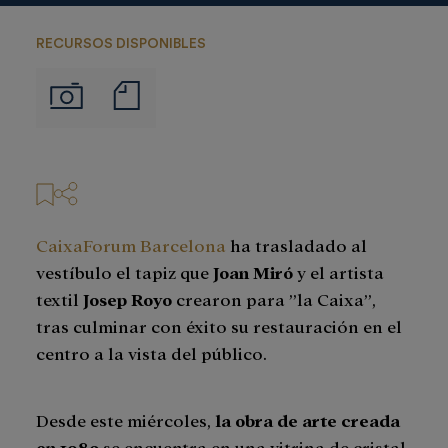
RECURSOS DISPONIBLES
Notas
Imágenes
de
prensa
CaixaForum Barcelona
ha trasladado al
vestíbulo el tapiz que
Joan Miró
y el artista
textil
Josep Royo
crearon para ”la Caixa”,
tras culminar con éxito su restauración en el
centro a la vista del público.
Desde este miércoles,
la obra de arte creada
en 1980
se encuentra en una vitrina de cristal