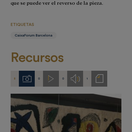
que se puede ver el reverso de la pieza.
ETIQUETAS
CaixaForum Barcelona
Recursos
8
0
0
1
Imágenes
Videos
Audios
Notas
de
prensa