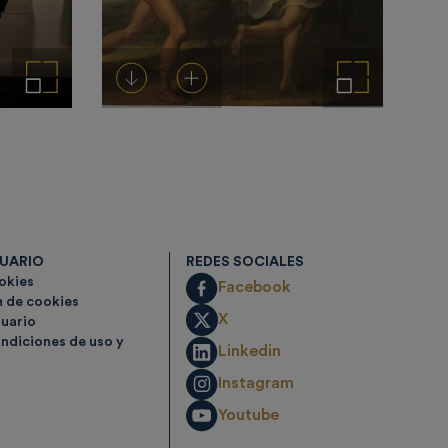
Ampliar imagen
Descargar
Añadir al carrito
Ampliar imagen
SUARIO
REDES SOCIALES
ookies
Facebook
n de cookies
X
suario
ndiciones de uso y
Linkedin
Instagram
Youtube