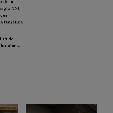
o de las
siglo XXI,
oces
la temática
.
l 28 de
Ciutadans,