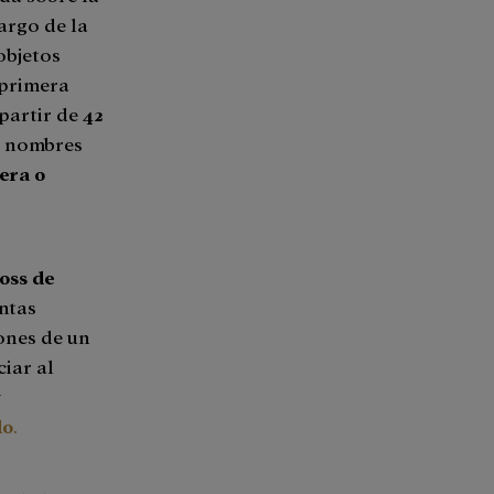
argo de la
 objetos
y primera
 partir de
42
n nombres
era o
oss de
intas
ones de un
iar al
y
do
.