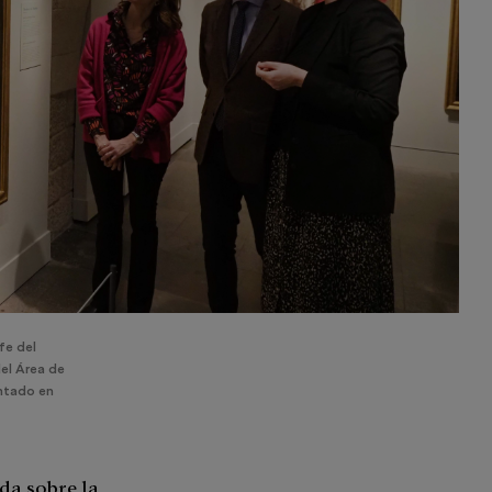
fe del
el Área de
entado en
da sobre la