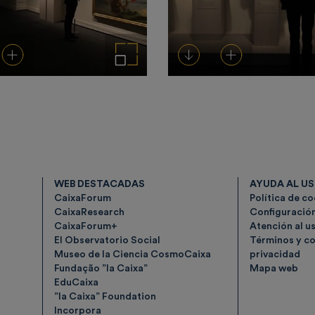
rgar
Añadir al carrito
Ampliar imagen
Descargar
Añadir al carrito
WEB DESTACADAS
AYUDA AL U
CaixaForum
Política de c
CaixaResearch
Configuració
CaixaForum+
Atención al u
El Observatorio Social
Términos y co
Museo de la Ciencia CosmoCaixa
privacidad
Fundação ”la Caixa”
Mapa web
EduCaixa
”la Caixa” Foundation
Incorpora