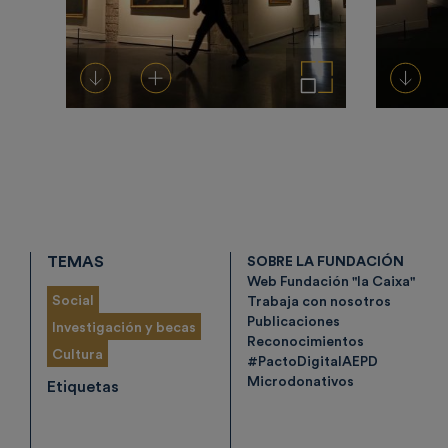
Descargar
Añadir al carrito
Ampliar imagen
Desca
TEMAS
SOBRE LA FUNDACIÓN
Web Fundación "la Caixa"
Social
Trabaja con nosotros
Publicaciones
Investigación y becas
Reconocimientos
Cultura
#PactoDigitalAEPD
Microdonativos
Etiquetas