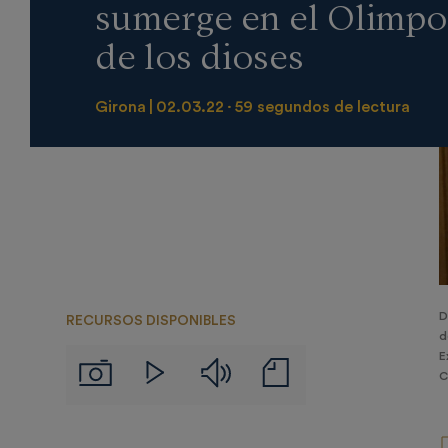
sumerge en el Olimpo
de los dioses
Girona
02.03.22
59 segundos de lectura
D
RECURSOS DISPONIBLES
d
E
Audios
Notas
Imágenes
Videos
C
de
prensa