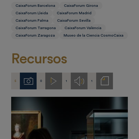
CaixaForum Barcelona
CaixaForum Girona
CaixaForum Lleida
CaixaForum Madrid
CaixaForum Palma
CaixaForum Sevilla
CaixaForum Tarragona
CaixaForum València
CaixaForum Zaragoza
Museo de la Ciencia CosmoCaixa
Recursos
5
0
1
1
Imágenes
Videos
Audios
Notas
de
prensa