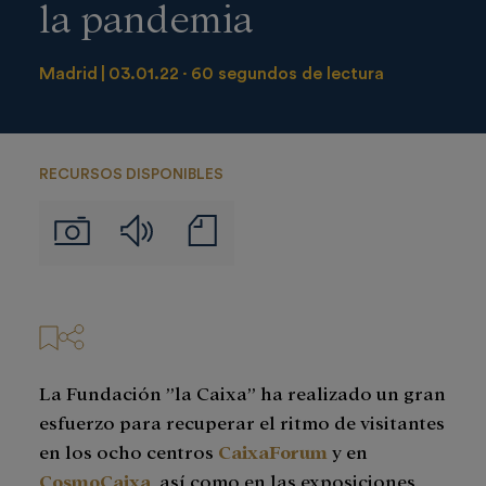
la pandemia
Madrid
03.01.22
60 segundos de lectura
RECURSOS DISPONIBLES
Audios
Notas
Imágenes
de
prensa
La Fundación ”la Caixa” ha realizado un gran
esfuerzo para recuperar el ritmo de visitantes
en los ocho centros
CaixaForum
y en
CosmoCaixa
, así como en las exposiciones