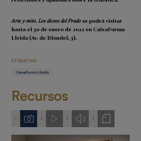
Arte
y mito. Los dioses del Prado
se podrá visitar
hasta el 30 de enero de 2022 en CaixaForum
Lleida (Av. de Blondel, 3).
ETIQUETAS
CaixaForum Lleida
Recursos
11
1
1
1
Imágenes
Videos
Audios
Notas
de
prensa