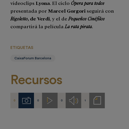
videoclips
Lyona
. El ciclo
Ópera para todos
presentada por
Marcel Gorgori
seguirá con
Rigoletto
, de Verdi
, y el de
Pequeños Cinéfilos
compartirá la película
La rata pirata
.
ETIQUETAS
CaixaForum Barcelona
Recursos
0
0
0
1
Imágenes
Videos
Audios
Notas
de
prensa