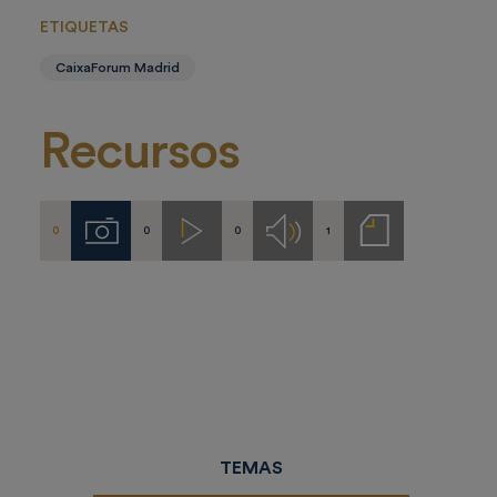
ETIQUETAS
CaixaForum Madrid
Recursos
0
0
0
1
Imágenes
Videos
Audios
Notas
de
prensa
TEMAS