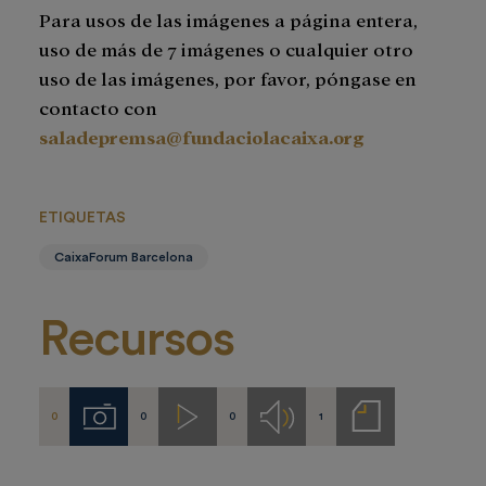
Para usos de las imágenes a página entera,
uso de más de 7 imágenes o cualquier otro
uso de las imágenes, por favor, póngase en
contacto con
saladepremsa@fundaciolacaixa.org
ETIQUETAS
CaixaForum Barcelona
Recursos
0
0
0
1
Imágenes
Videos
Audios
Notas
de
prensa