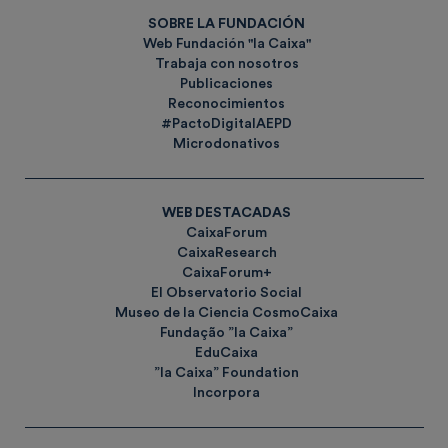
SOBRE LA FUNDACIÓN
Web Fundación "la Caixa"
Trabaja con nosotros
Publicaciones
Reconocimientos
#PactoDigitalAEPD
Microdonativos
WEB DESTACADAS
CaixaForum
CaixaResearch
CaixaForum+
El Observatorio Social
Museo de la Ciencia CosmoCaixa
Fundação ”la Caixa”
EduCaixa
”la Caixa” Foundation
Incorpora