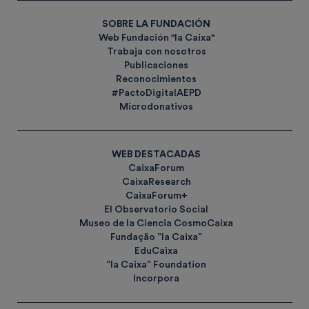
SOBRE LA FUNDACIÓN
Web Fundación "la Caixa"
Trabaja con nosotros
Publicaciones
Reconocimientos
#PactoDigitalAEPD
Microdonativos
WEB DESTACADAS
CaixaForum
CaixaResearch
CaixaForum+
El Observatorio Social
Museo de la Ciencia CosmoCaixa
Fundação ”la Caixa”
EduCaixa
”la Caixa” Foundation
Incorpora