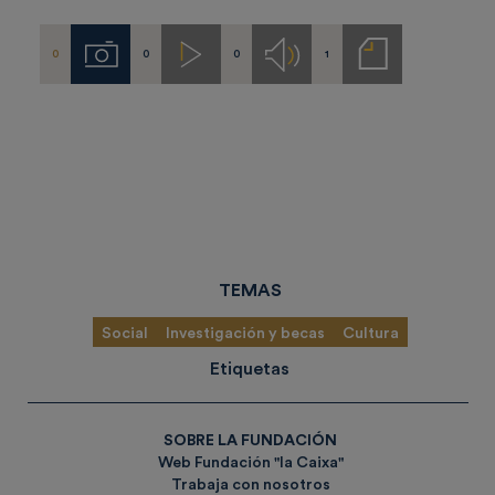
0
0
0
1
Imágenes
Videos
Audios
Notas
de
prensa
TEMAS
Social
Investigación y becas
Cultura
Etiquetas
SOBRE LA FUNDACIÓN
Web Fundación "la Caixa"
Trabaja con nosotros