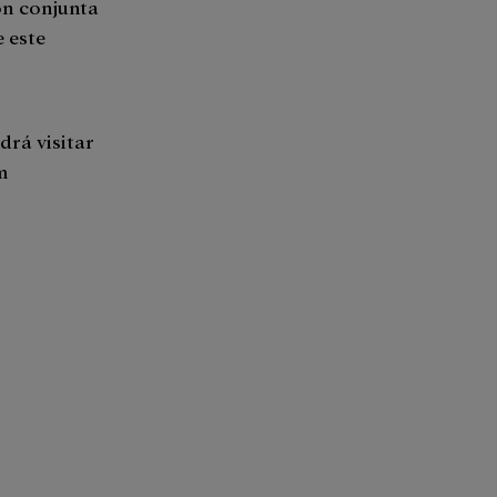
ón conjunta
e este
drá visitar
m