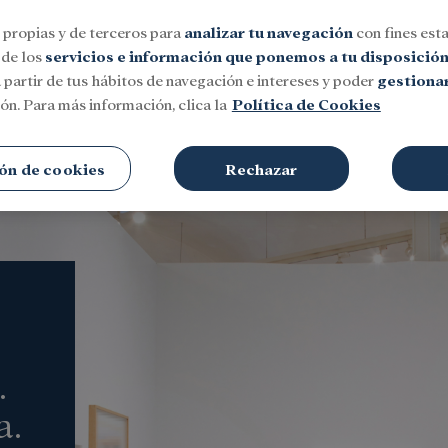
 propias y de terceros para
analizar tu navegación
con fines esta
 de los
servicios e información que ponemos a tu disposició
 partir de tus hábitos de navegación e intereses y poder
gestionar
ón. Para más información, clica la
Política de Cookies
Social
Investigación y becas
Cultura
ón de cookies
Rechazar
.
a.