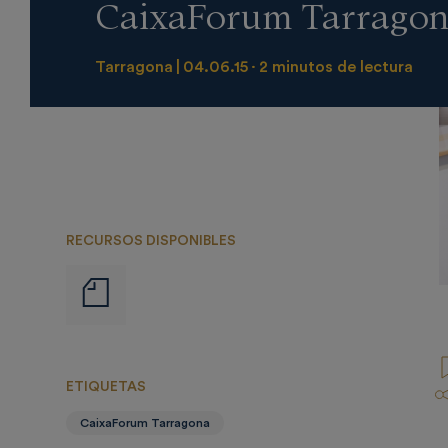
CaixaForum Tarrago
Tarragona
04.06.15
2 minutos de lectura
RECURSOS DISPONIBLES
Notas
de
prensa
ETIQUETAS
CaixaForum Tarragona