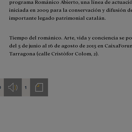
programa Románico Abierto, una línea de actuaci
iniciada en 2009 para la conservación y difusión d
importante legado patrimonial catalán.
Tiempo del románico. Arte, vida y conciencia se po
del 5 de junio al 16 de agosto de 2015 en CaixaForu
Tarragona (calle Cristòfor Colom, 2).
0
1
s
Audios
Notas
de
prensa