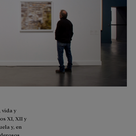
 vida y
os XI, XII y
uela y, en
oderosos