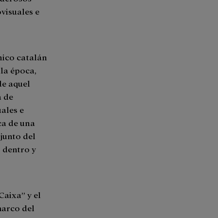
visuales e
nico catalán
lla época,
de aquel
a de
ales e
ica de una
junto del
 dentro y
Caixa” y el
marco del