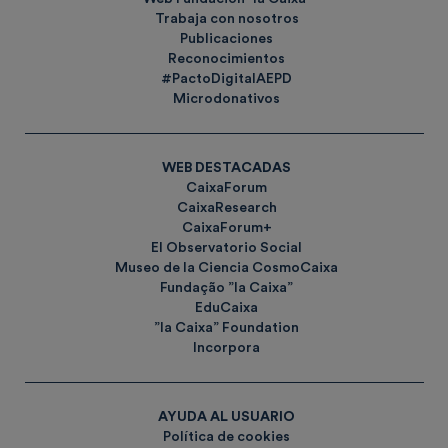
Trabaja con nosotros
Publicaciones
Reconocimientos
#PactoDigitalAEPD
Microdonativos
WEB DESTACADAS
CaixaForum
CaixaResearch
CaixaForum+
El Observatorio Social
Museo de la Ciencia CosmoCaixa
Fundação ”la Caixa”
EduCaixa
”la Caixa” Foundation
Incorpora
AYUDA AL USUARIO
Política de cookies