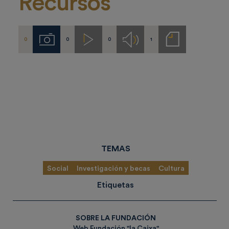
Recursos
0
0
0
1
Imágenes
Videos
Audios
Notas
de
prensa
TEMAS
Social
Investigación y becas
Cultura
Etiquetas
SOBRE LA FUNDACIÓN
Web Fundación "la Caixa"