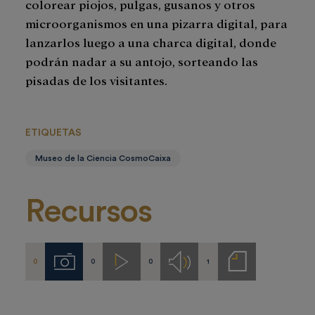
colorear piojos, pulgas, gusanos y otros
microorganismos en una pizarra digital, para
lanzarlos luego a una charca digital, donde
podrán nadar a su antojo, sorteando las
pisadas de los visitantes.
ETIQUETAS
Museo de la Ciencia CosmoCaixa
Recursos
0
0
0
1
Imágenes
Videos
Audios
Notas
de
prensa