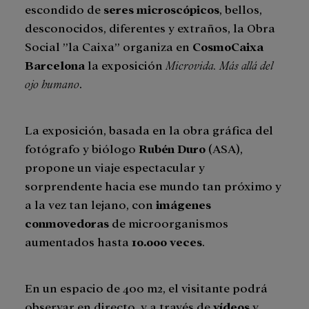
escondido de
seres microscópicos
, bellos,
desconocidos, diferentes y extraños, la Obra
Social ”la Caixa” organiza en
CosmoCaixa
Barcelona
la exposición
Microvida. Más allá del
ojo humano
.
La exposición, basada en la obra gráfica del
fotógrafo y biólogo
Rubén Duro
(ASA),
propone un viaje espectacular y
sorprendente hacia ese mundo tan próximo y
a la vez tan lejano, con
imágenes
conmovedoras
de microorganismos
aumentados hasta
10.000 veces
.
En un espacio de 400 m2, el visitante podrá
observar en directo, y a través de
vídeos
y