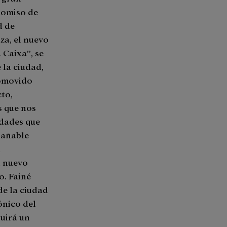
romiso de
d de
a, el nuevo
a Caixa”, se
 la ciudad,
romovido
to, -
s que nos
idades que
trañable
n
n nuevo
o. Fainé
de la ciudad
ónico del
ruirá un