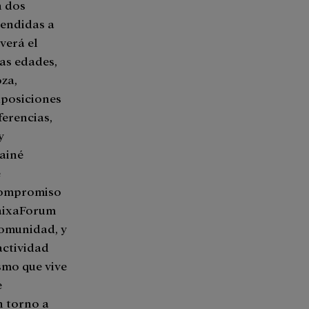
n dos
pendidas a
verá el
as edades,
za,
xposiciones
ferencias,
y
Fainé
e
 compromiso
CaixaForum
comunidad, y
actividad
ismo que vive
e
n torno a