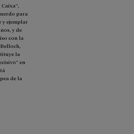
a Caixa”,
ecuerdo para
 y ejemplar
anos, y de
iso con la
 Belloch,
ituye la
ecisivo” en
stá
pea de la