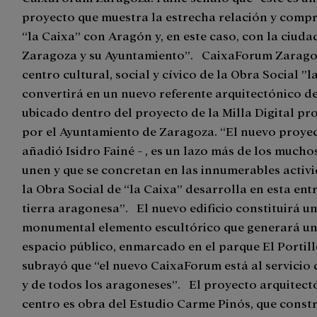
proyecto que muestra la estrecha relación y comp
“la Caixa” con Aragón y, en este caso, con la ciuda
Zaragoza y su Ayuntamiento”. CaixaForum Zaragoz
centro cultural, social y cívico de la Obra Social ”l
convertirá en un nuevo referente arquitectónico de
ubicado dentro del proyecto de la Milla Digital p
por el Ayuntamiento de Zaragoza. “El nuevo proyec
añadió Isidro Fainé - , es un lazo más de los mucho
unen y que se concretan en las innumerables activ
la Obra Social de “la Caixa” desarrolla en esta en
tierra aragonesa”. El nuevo edificio constituirá u
monumental elemento escultórico que generará u
espacio público, enmarcado en el parque El Portill
subrayó que “el nuevo CaixaForum está al servicio 
y de todos los aragoneses”. El proyecto arquitect
centro es obra del Estudio Carme Pinós, que const