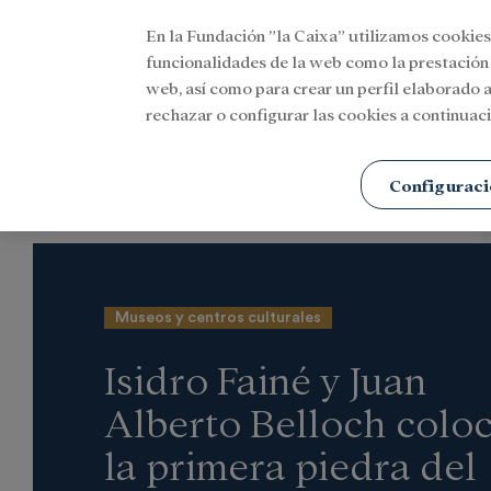
En la Fundación ”la Caixa” utilizamos cookies
Menu
funcionalidades de la web como la prestación
web, así como para crear un perfil elaborado a
rechazar o configurar las cookies a continuaci
Portada
Actualidad
Cultura
Configuraci
Museos y centros culturales
Isidro Fainé y Juan
Alberto Belloch colo
la primera piedra del