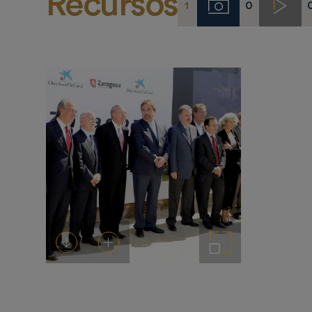
Recursos
1
0
Imágenes
Video
Descargar
Añadir al carrito
Ampliar imagen