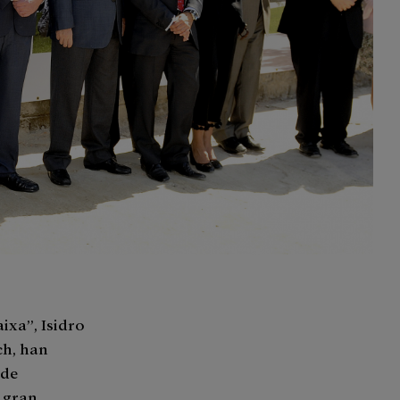
ixa”, Isidro
ch, han
 de
 gran