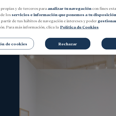
 propias y de terceros para
analizar tu navegación
con fines esta
 de los
servicios e información que ponemos a tu disposició
 partir de tus hábitos de navegación e intereses y poder
gestionar
ón. Para más información, clica la
Política de Cookies
Social
Investigación y becas
Cultura
ón de cookies
Rechazar