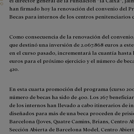
el director general de la Fundación ”la Caixa”, Ja
han firmado hoy la renovación del convenio del 
Becas para internos de los centros penitenciarios 
Como consecuencia de la renovación del convenio, 
que destinó una inversión de 2.067.868 euros a es
en el curso pasado, incrementará la cuantía hasta l
euros para el próximo ejercicio y el número de beca
420.
En esta cuarta promoción del programa (curso 200
número de becas ha sido de 400. Los 267 beneficiar
de los internos han llevado a cabo itinerarios de i
diseñados para más de una beca proceden de prisi
Barcelona (Joves, Quatre Camins, Brians, Centro Ab
Sección Abierta de Barcelona Model, Centro Abiert