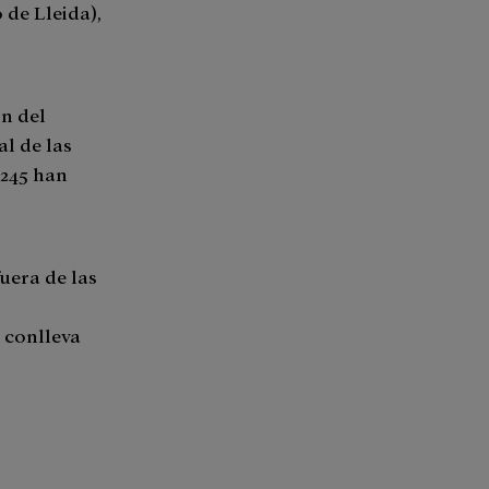
 de Lleida),
n del
l de las
 245 han
uera de las
e conlleva