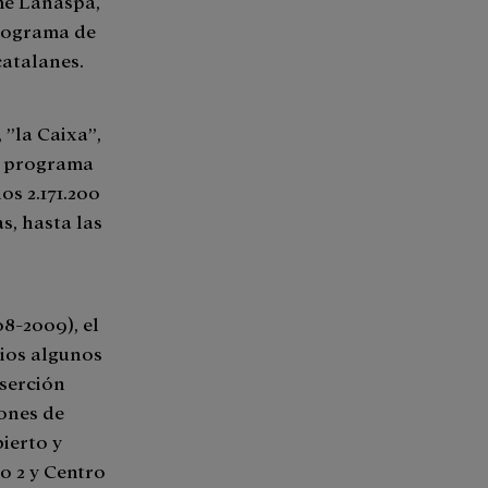
ime Lanaspa,
Programa de
catalanes.
”la Caixa”,
te programa
os 2.171.200
s, hasta las
8-2009), el
ios algunos
nserción
ones de
ierto y
o 2 y Centro