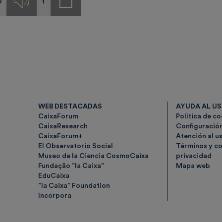
0
1
s
Audios
Notas
de
prensa
WEB DESTACADAS
AYUDA AL U
CaixaForum
Política de c
CaixaResearch
Configuració
CaixaForum+
Atención al u
El Observatorio Social
Términos y co
Museo de la Ciencia CosmoCaixa
privacidad
Fundação ”la Caixa”
Mapa web
EduCaixa
”la Caixa” Foundation
Incorpora