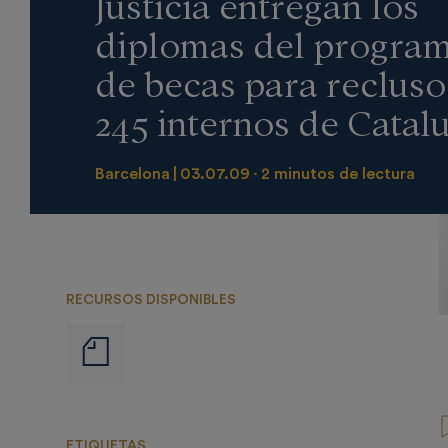
Justicia entregan los
diplomas del progra
de becas para recluso
245 internos de Catal
Barcelona
03.07.09
2 minutos de lectura
RECURSOS DISPONIBLES
Notas
de
prensa
ETIQUETAS