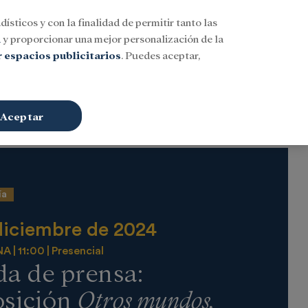
dísticos y con la finalidad de permitir tanto las
Buscar
ESP
Iniciar sesión
n
y proporcionar una mejor personalización de la
 espacios publicitarios
. Puedes aceptar,
Aceptar
ía
diciembre de 2024
NA
11:00
Presencial
a de prensa:
osición
Otros mundos.