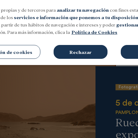
 propias y de terceros para
analizar tu navegación
con fines esta
 de los
servicios e información que ponemos a tu disposició
 partir de tus hábitos de navegación e intereses y poder
gestionar
ón. Para más información, clica la
Política de Cookies
Social
Investigación y becas
Cultura
ón de cookies
Rechazar
Fotograf
5 de 
PAMPLO
Rued
exp