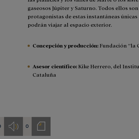
gaseosos Júpiter y Saturno. Todos ellos son
protagonistas de estas instantáneas únicas c
podrán viajar al espacio exterior.
Concepción y producción:
Fundación ”la 
Asesor científico:
Kike Herrero, del Instit
Cataluña
0
0
s
Audios
Notas
de