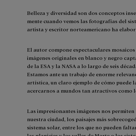
Belleza y diversidad son dos conceptos inse
mente cuando vemos las fotografías del sist
artista y escritor norteamericano ha elabo
El autor compone espectaculares mosaicos 
imágenes originales en blanco y negro capt
de la ESA y la NASA a lo largo de seis déca
Estamos ante un trabajo de enorme relevanc
artística, un claro ejemplo de cómo puede la
acercarnos a mundos tan atractivos como l
Las impresionantes imágenes nos permiten 
nuestra ciudad, los paisajes más sobrecoged
sistema solar, entre los que no pueden faltar
las planicies y los valles de Marte o los sis