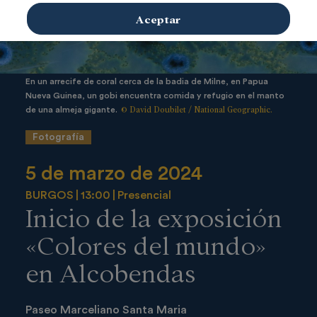
Aceptar
En un arrecife de coral cerca de la badia de Milne, en Papua
Nueva Guinea, un gobi encuentra comida y refugio en el manto
© David Doubilet / National Geographic.
de una almeja gigante.
Fotografía
5 de marzo de 2024
BURGOS
13:00
Presencial
Inicio de la exposición
«Colores del mundo»
en Alcobendas
Paseo Marceliano Santa Maria