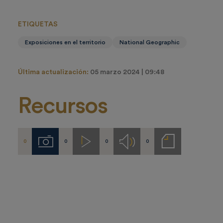
ETIQUETAS
Exposiciones en el territorio
National Geographic
Última actualización:
05 marzo 2024 | 09:48
Recursos
0
0
0
0
Imágenes
Videos
Audios
Notas
de
prensa