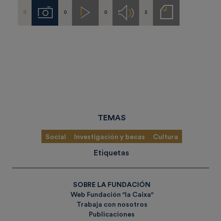
0
0
0
2
Imágenes
Videos
Audios
Notas
de
prensa
TEMAS
Social
Investigación y becas
Cultura
Etiquetas
SOBRE LA FUNDACIÓN
Web Fundación "la Caixa"
Trabaja con nosotros
Publicaciones