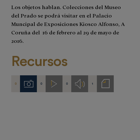
Los objetos hablan. Colecciones del Museo
del Prado se podrá visitar en el Palacio
Muncipal de Exposiciones Kiosco Alfonso, A
Coruña del 16 de febrero al 29 de mayo de
2016.
Recursos
0
0
0
1
Imágenes
Videos
Audios
Notas
de
prensa