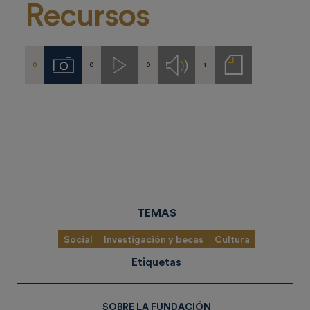
Recursos
0
0
0
1
Imágenes
Videos
Audios
Notas
de
prensa
TEMAS
Social
Investigación y becas
Cultura
Etiquetas
SOBRE LA FUNDACIÓN