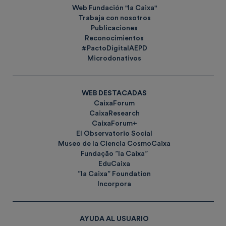
Web Fundación "la Caixa"
Trabaja con nosotros
Publicaciones
Reconocimientos
#PactoDigitalAEPD
Microdonativos
WEB DESTACADAS
CaixaForum
CaixaResearch
CaixaForum+
El Observatorio Social
Museo de la Ciencia CosmoCaixa
Fundação ”la Caixa”
EduCaixa
”la Caixa” Foundation
Incorpora
AYUDA AL USUARIO