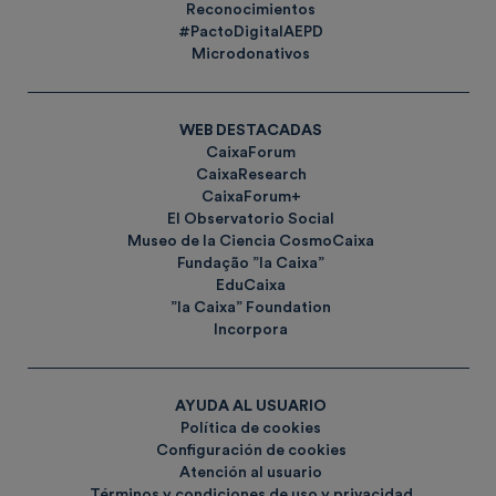
Reconocimientos
#PactoDigitalAEPD
Microdonativos
WEB DESTACADAS
CaixaForum
CaixaResearch
CaixaForum+
El Observatorio Social
Museo de la Ciencia CosmoCaixa
Fundação ”la Caixa”
EduCaixa
”la Caixa” Foundation
Incorpora
AYUDA AL USUARIO
Política de cookies
Configuración de cookies
Atención al usuario
Términos y condiciones de uso y privacidad