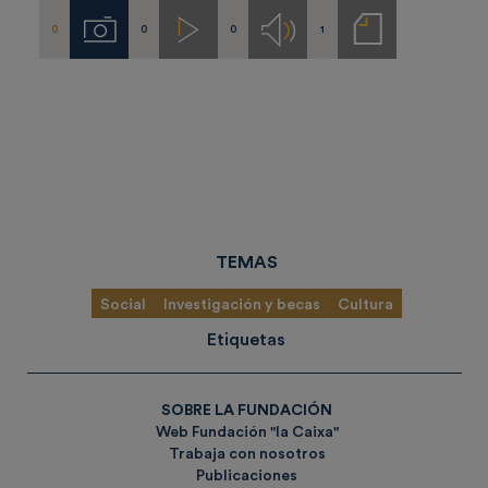
0
0
0
1
Imágenes
Videos
Audios
Notas
de
prensa
TEMAS
Social
Investigación y becas
Cultura
Etiquetas
SOBRE LA FUNDACIÓN
Web Fundación "la Caixa"
Trabaja con nosotros
Publicaciones