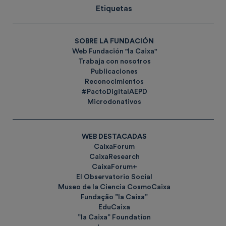
Etiquetas
SOBRE LA FUNDACIÓN
Web Fundación "la Caixa"
Trabaja con nosotros
Publicaciones
Reconocimientos
#PactoDigitalAEPD
Microdonativos
WEB DESTACADAS
CaixaForum
CaixaResearch
CaixaForum+
El Observatorio Social
Museo de la Ciencia CosmoCaixa
Fundação ”la Caixa”
EduCaixa
”la Caixa” Foundation