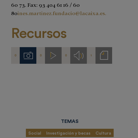
60 73. Fax: 93 404 61 16 / 60
80
ines.martinez.fundacio@lacaixa.es.
Recursos
0
0
0
1
Imágenes
Videos
Audios
Notas
de
prensa
TEMAS
Social
Investigación y becas
Cultura