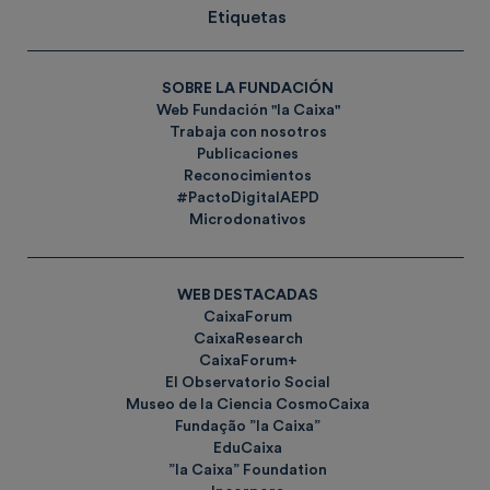
Etiquetas
SOBRE LA FUNDACIÓN
Web Fundación "la Caixa"
Trabaja con nosotros
Publicaciones
Reconocimientos
#PactoDigitalAEPD
Microdonativos
WEB DESTACADAS
CaixaForum
CaixaResearch
CaixaForum+
El Observatorio Social
Museo de la Ciencia CosmoCaixa
Fundação ”la Caixa”
EduCaixa
”la Caixa” Foundation