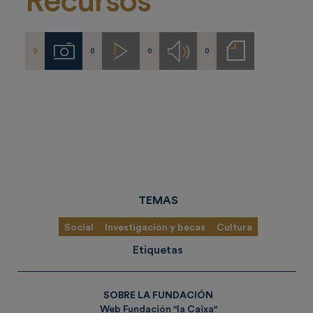
Recursos
0
0
0
0
Imágenes
Videos
Audios
Notas
de
prensa
TEMAS
Social
Investigación y becas
Cultura
Etiquetas
SOBRE LA FUNDACIÓN
Web Fundación "la Caixa"