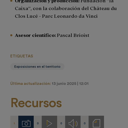
Organización y producción:
Fundación ”la
Caixa”, con la colaboración del Château du
Clos Lucé - Parc Leonardo da Vinci
Asesor científico:
Pascal Brioist
ETIQUETAS
Exposiciones en el territorio
Última actualización:
13 junio 2025 | 12:01
Recursos
1
0
0
0
Imágenes
Videos
Audios
Notas