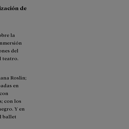
ización de
obre la
 inmersión
iones del
l teatro.
iana Roslin;
badas en
 con
; con los
negro. Y en
 ballet