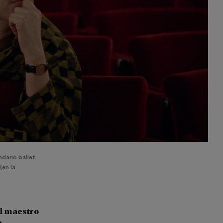
dario ballet
(en la
el maestro