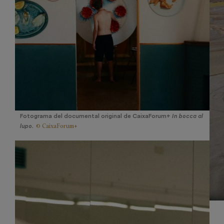
Fotograma del documental original de CaixaForum+
In bocca al
© CaixaForum+
lupo
.