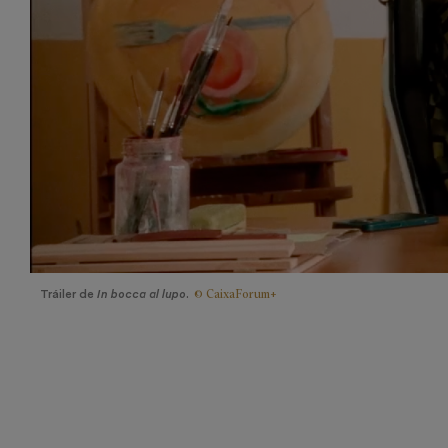
© CaixaForum+
Tráiler de
In bocca al lupo
.