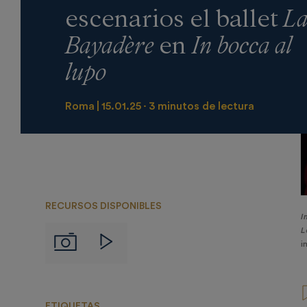
escenarios el ballet
L
Bayadère
en
In bocca al
lupo
Roma
15.01.25
3 minutos de lectura
RECURSOS DISPONIBLES
I
L
Imágenes
Videos
i
ETIQUETAS