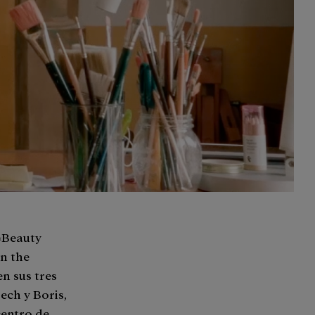
«Beauty
in the
n sus tres
ech y Boris,
centro de