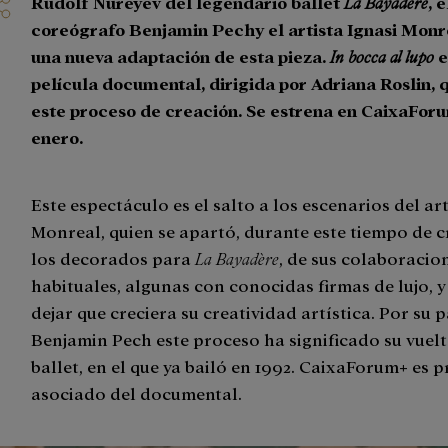
Rudolf Nuréyev del legendario ballet
La Bayadère
, e
coreógrafo Benjamin Pechy el artista Ignasi Monr
una nueva adaptación de esta pieza.
In bocca al lupo
e
película documental, dirigida por Adriana Roslin, 
este proceso de creación. Se estrena en CaixaForu
enero.
Este espectáculo es el salto a los escenarios del art
Monreal, quien se apartó, durante este tiempo de 
los decorados para
La Bayadère
, de sus colaboracio
habituales, algunas con conocidas firmas de lujo, y
dejar que creciera su creatividad artística. Por su 
Benjamin Pech este proceso ha significado su vuelt
ballet, en el que ya bailó en 1992. CaixaForum+ es 
asociado del documental.