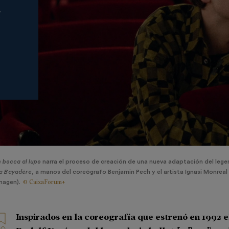
a
n bocca al lupo
narra el proceso de creación de una nueva adaptación del legen
a Bayadère
, a manos del coreógrafo Benjamin Pech y el artista Ignasi Monreal 
© CaixaForum+
magen).
Inspirados en la coreografía que estrenó en 1992 