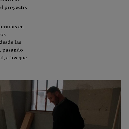
el proyecto.
ucradas en
tos
desde las
s, pasando
, a los que