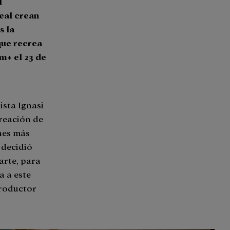
l
eal crean
s la
que recrea
m+ el 23 de
ista Ignasi
creación de
nes más
 decidió
parte, para
a a este
productor