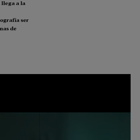
 llega a la
o
ografía ser
imas de