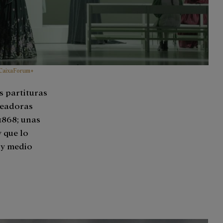
CaixaForum+
s partituras
readoras
1868; unas
 que lo
 y medio