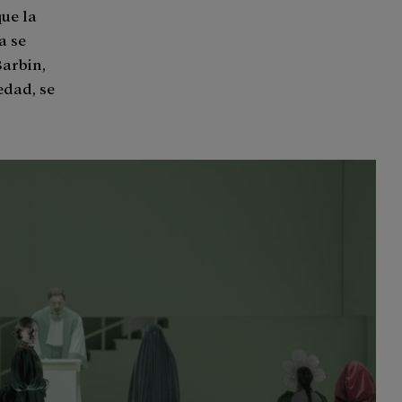
ue la
a se
Barbin,
edad, se