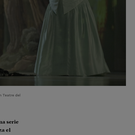
n Teatre del
na serie
za el