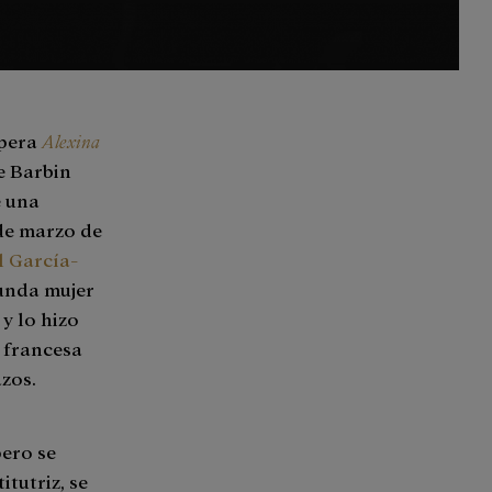
ópera
Alexina
e Barbin
e una
 de marzo de
l García-
gunda mujer
 y lo hizo
a francesa
zos.
pero se
itutriz, se