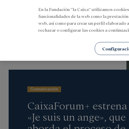
En la Fundación ”la Caixa” utilizamos cookies
Menu
funcionalidades de la web como la prestación
web, así como para crear un perfil elaborado a
rechazar o configurar las cookies a continuaci
Portada
Actualidad
Cultura
Configuraci
Comunicación
CaixaForum+ estrena
«Je suis un ange», que
aborda el proceso de