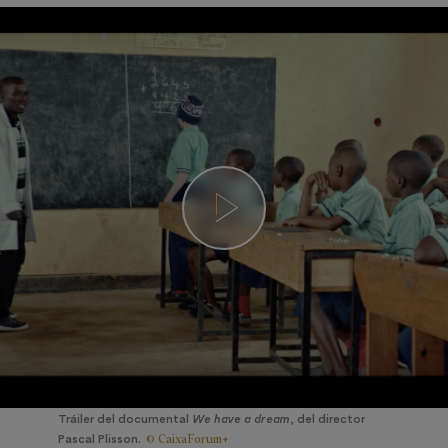
Tráiler del documental
We have a dream
, del director
© CaixaForum+
Pascal Plisson.