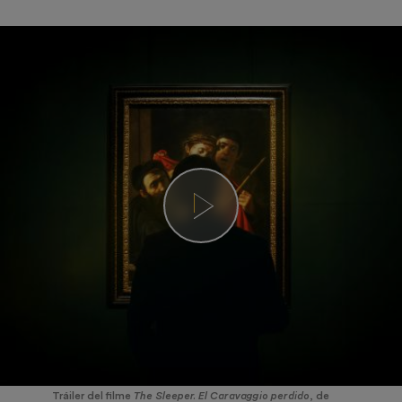
Tráiler del filme
The Sleeper. El Caravaggio perdido
, de