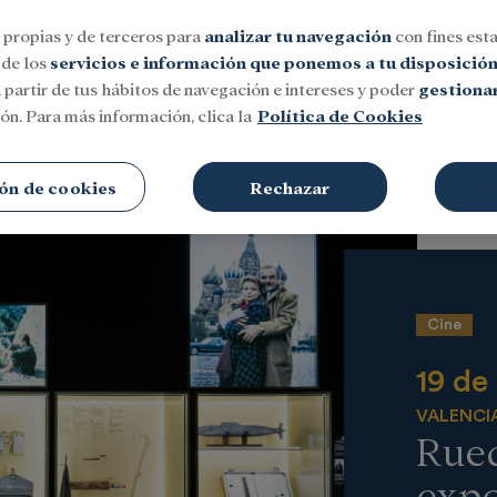
 propias y de terceros para
analizar tu navegación
con fines esta
 de los
servicios e información que ponemos a tu disposició
 partir de tus hábitos de navegación e intereses y poder
gestionar
ón. Para más información, clica la
Política de Cookies
Social
Investigación y becas
Cultura
ón de cookies
Rechazar
Cine
19 de
VALENCI
Rued
exp