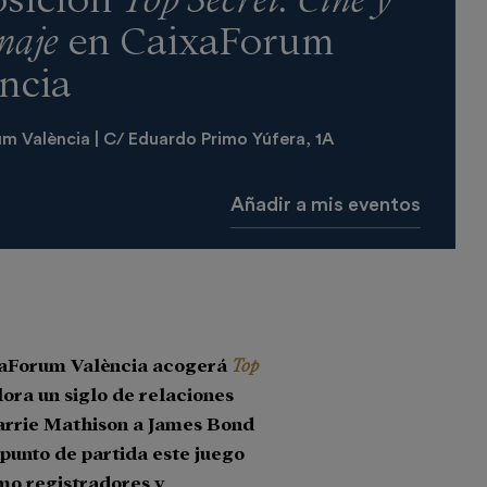
naje
en CaixaForum
ncia
m València | C/ Eduardo Primo Yúfera, 1A
Añadir a mis eventos
ixaForum València acogerá
Top
ora un siglo de relaciones
Carrie Mathison a James Bond
unto de partida este juego
omo registradores y