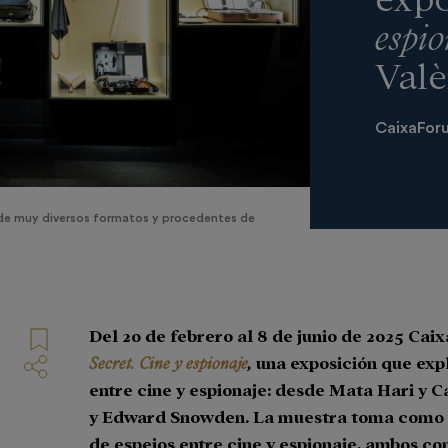
espio
Valè
CaixaForu
de muy diversos formatos y procedentes de
Del 20 de febrero al 8 de junio de 2025 Ca
Secret. Cine y espionaje
,
una exposición que expl
entre cine y espionaje: desde Mata Hari y 
y Edward Snowden. La muestra toma como p
de espejos entre cine y espionaje, ambos c