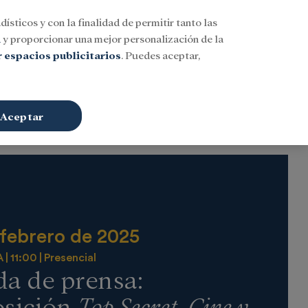
dísticos y con la finalidad de permitir tanto las
Buscar
ESP
Iniciar sesión
n
y proporcionar una mejor personalización de la
 espacios publicitarios
. Puedes aceptar,
Aceptar
 febrero de 2025
A
11:00
Presencial
a de prensa:
osición
Top Secret. Cine y