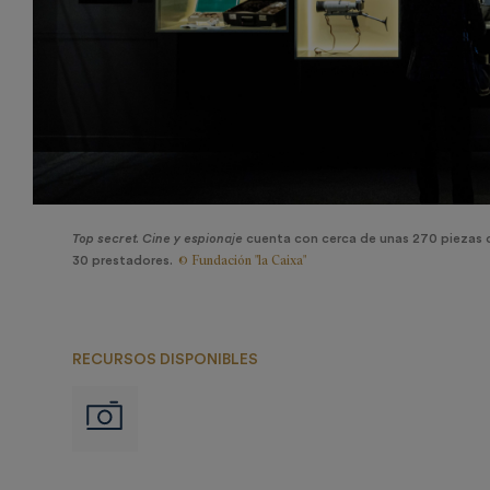
Top secret. Cine y espionaje
cuenta con cerca de unas 270 piezas 
© Fundación "la Caixa"
30 prestadores.
RECURSOS DISPONIBLES
Imágenes