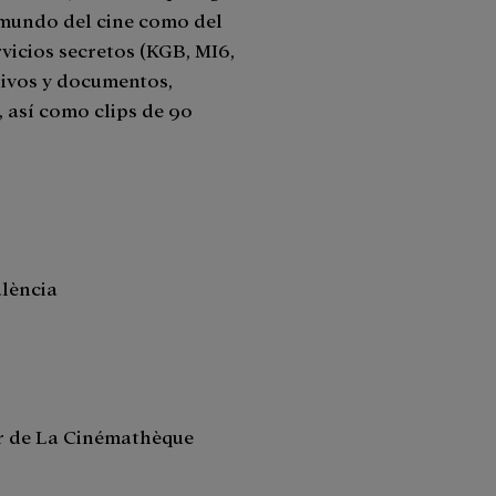
 mundo del cine como del
vicios secretos (KGB, MI6,
rchivos y documentos,
, así como clips de 90
alència
r de La Cinémathèque