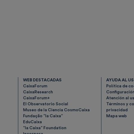
WEB DESTACADAS
AYUDA AL U
CaixaForum
Política de c
CaixaResearch
Configuració
CaixaForum+
Atención al u
El Observatorio Social
Términos y co
Museo de la Ciencia CosmoCaixa
privacidad
Fundação ”la Caixa”
Mapa web
EduCaixa
”la Caixa” Foundation