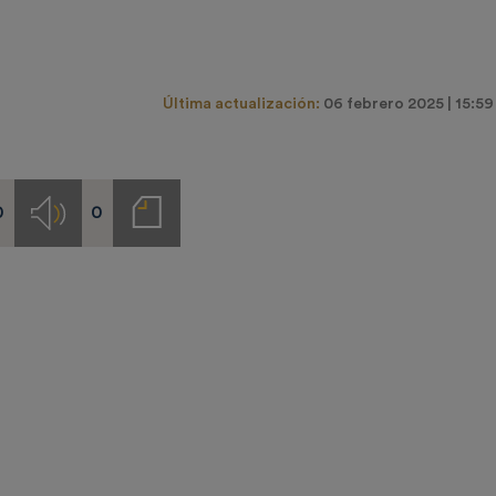
Última actualización:
06 febrero 2025 | 15:59
0
0
s
Audios
Notas
de
prensa