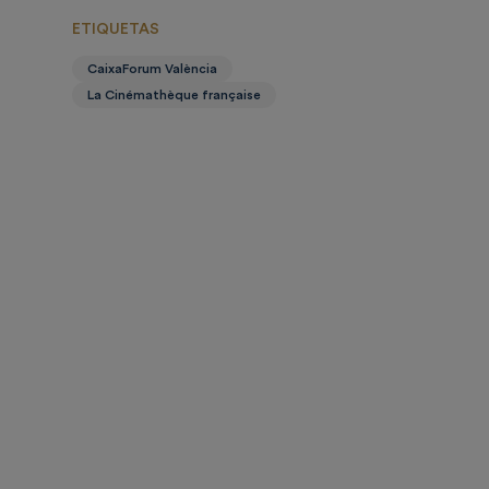
ETIQUETAS
CaixaForum València
La Cinémathèque française