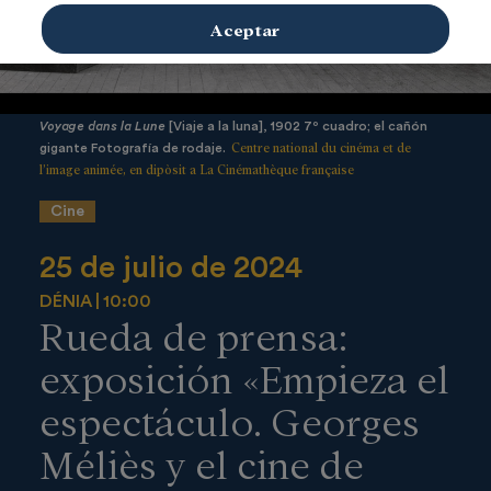
Aceptar
Voyage dans la Lune
[Viaje a la luna], 1902 7º cuadro; el cañón
Centre national du cinéma et de
gigante Fotografía de rodaje.
l’image animée, en dipòsit a La Cinémathèque française
Cine
25 de julio de 2024
DÉNIA
10:00
Rueda de prensa:
exposición «Empieza el
espectáculo. Georges
Méliès y el cine de