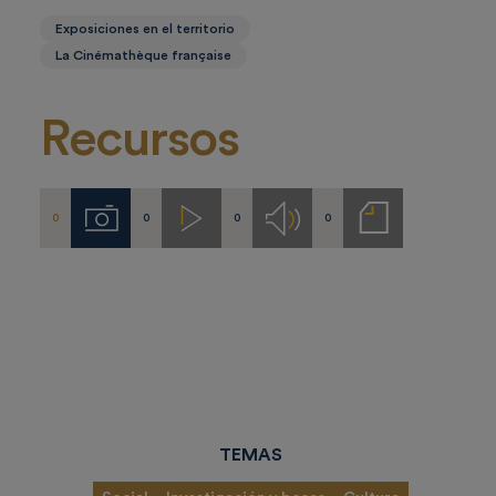
Exposiciones en el territorio
La Cinémathèque française
Recursos
0
0
0
0
Imágenes
Videos
Audios
Notas
de
prensa
TEMAS