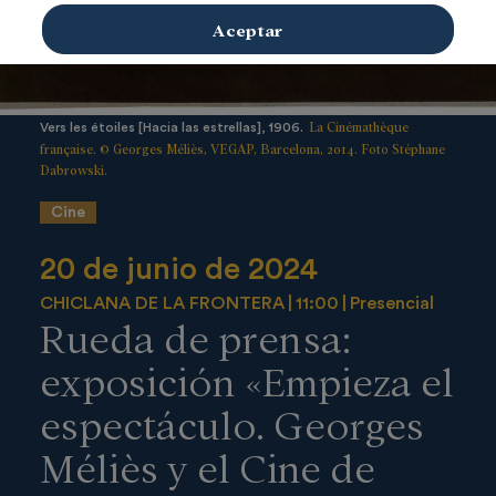
Aceptar
La Cinémathèque
Vers les étoiles [Hacia las estrellas], 1906.
française. © Georges Méliès, VEGAP, Barcelona, 2014. Foto Stéphane
Dabrowski.
Cine
20 de junio de 2024
CHICLANA DE LA FRONTERA
11:00
Presencial
Rueda de prensa:
exposición «Empieza el
espectáculo. Georges
Méliès y el Cine de