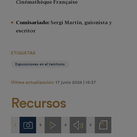
Cinémathèque Française
Comisariado:
Sergi Martín, guionista y
escritor
ETIQUETAS
Exposiciones en el territorio
Última actualización:
17 junio 2024 | 15:37
Recursos
1
0
0
0
Imágenes
Videos
Audios
Notas
de