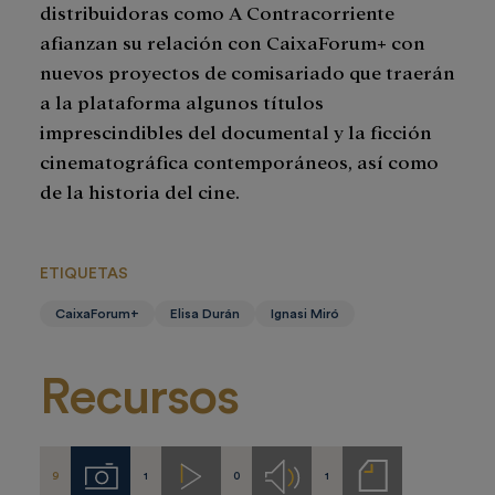
distribuidoras como A Contracorriente
afianzan su relación con CaixaForum+ con
nuevos proyectos de comisariado que traerán
a la plataforma algunos títulos
imprescindibles del documental y la ficción
cinematográfica contemporáneos, así como
de la historia del cine.
ETIQUETAS
CaixaForum+
Elisa Durán
Ignasi Miró
Recursos
9
1
0
1
Imágenes
Videos
Audios
Notas