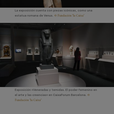
La exposición cuenta con piezas icónicas, como una
© Fundación "la Caixa"
estatua romana de Venus.
Exposición «Veneradas y temidas. El poder femenino en
©
el arte y las creencias» en CaixaForum Barcelona.
Fundación "la Caixa"