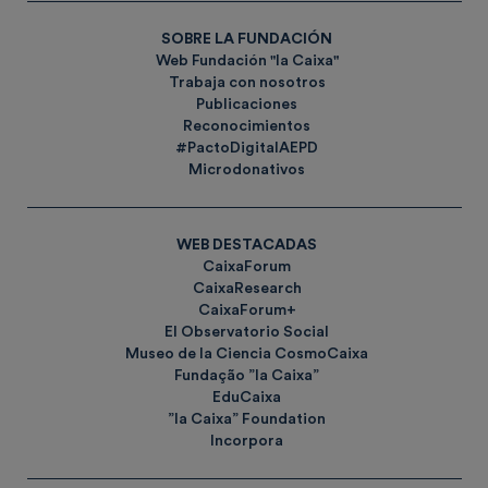
SOBRE LA FUNDACIÓN
Web Fundación "la Caixa"
Trabaja con nosotros
Publicaciones
Reconocimientos
#PactoDigitalAEPD
Microdonativos
WEB DESTACADAS
CaixaForum
CaixaResearch
CaixaForum+
El Observatorio Social
Museo de la Ciencia CosmoCaixa
Fundação ”la Caixa”
EduCaixa
”la Caixa” Foundation
Incorpora