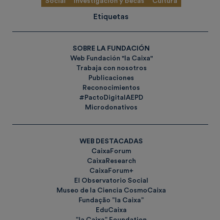
Social
Investigación y becas
Cultura
Etiquetas
SOBRE LA FUNDACIÓN
Web Fundación "la Caixa"
Trabaja con nosotros
Publicaciones
Reconocimientos
#PactoDigitalAEPD
Microdonativos
WEB DESTACADAS
CaixaForum
CaixaResearch
CaixaForum+
El Observatorio Social
Museo de la Ciencia CosmoCaixa
Fundação ”la Caixa”
EduCaixa
”la Caixa” Foundation