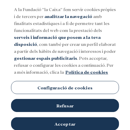
A la Fundació ”la Caixa” fem servir cookies pròpies
i de tercers per
analitzar la navegació
amb
Menu
finalitats estadístiques i a fi de permetre tant les
funcionalitats del web com la prestació dels
serveis i informació que posem a la teva
Social
Investigació i beques
Cultura
disposició
, com també per crear un perfil elaborat
a partir dels hàbits de navegació i interessos i poder
gestionar espais publicitaris
. Pots acceptar,
Incorpora
refusar o configurar les cookies a continuació. Per
a més informació, clica la
Política de cookies
Configuració de cookies
Refusar
Acceptar