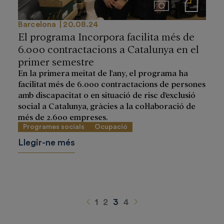
Imágenes
Notas de prensa
Barcelona
20.08.24
El programa Incorpora facilita més de
6.000 contractacions a Catalunya en el
primer semestre
En la primera meitat de l'any, el programa ha
facilitat més de 6.000 contractacions de persones
amb discapacitat o en situació de risc d’exclusió
social a Catalunya, gràcies a la col·laboració de
més de 2.600 empreses.
Programes socials
Ocupació
Llegir-ne més
Anterior
Siguiente
1
2
3
4